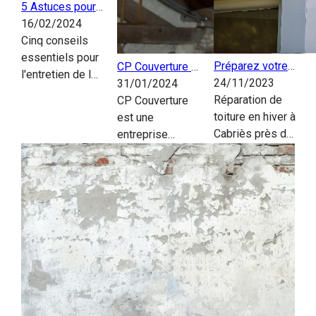
5 Astuces pour
entretenir votre
16/02/2024
façade :
Cinq conseils
L'expertise de
essentiels pour
Préparez votre
CP Couverture |
CP Couverture
l'entretien de la
Toit pour l'Hiver :
24/11/2023
Des Toitures
31/01/2024
façade d'une
Conseils
Réparation de
Solides et Bien
CP Couverture
maison,
Essentiels d'un
toiture en hiver à
Entretenues
est une
soulignant
couvreur à
Cabriès près de
près de
entreprise
l'importance de
Cabriès
Marseille.
Marignane
spécialisée
maintenir son
L'hiver approche
dans la
aspect
à grands pas, et
rénovation de
esthétique et sa
avec lui, la
toiture et la
structure. CP ...
nécessité de
maçonnerie
s'assurer que
basée à
votre ...
Cabriès. Nous
gérons les
urgences et les
...