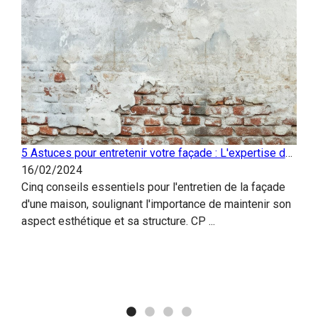
5 Astuces pour entretenir votre façade : L'expertise de
CP Couverture
16/02/2024
Cinq conseils essentiels pour l'entretien de la façade
d'une maison, soulignant l'importance de maintenir son
CP C
aspect esthétique et sa structure. CP ...
Ent
31/
CP C
réno
Nous