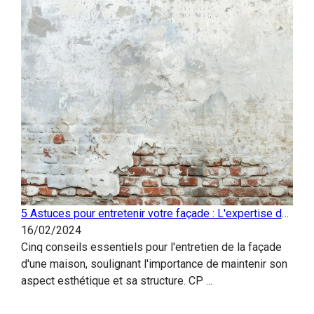
gérons les
urgences et les
...
5 Astuces pour entretenir votre façade : L'expertise de
CP Couverture
16/02/2024
Cinq conseils essentiels pour l'entretien de la façade
d'une maison, soulignant l'importance de maintenir son
CP C
aspect esthétique et sa structure. CP ...
Ent
31/
CP C